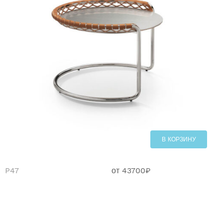
В КОРЗИНУ
P47
от
43700
₽