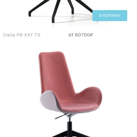
В КОРЗИНУ
Dalia PB X47 TS
от
60700
₽