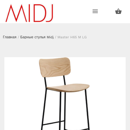
Пропустить
Пропустить
навигацию
контент
Главная
/
Барные стулья Midj
/ Master H65 M LG