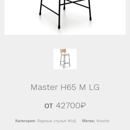
Master H65 M LG
от
42700
₽
Категория:
Барные стулья Midj
Метка:
Master