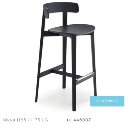
В КОРЗИНУ
Maya H65 / H75 LG
от
44600
₽