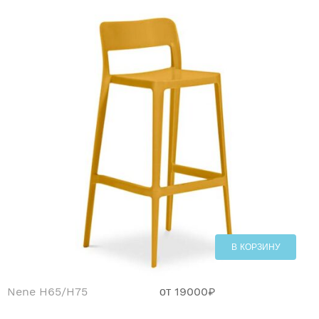
В КОРЗИНУ
Nene H65/H75
от
19000
₽