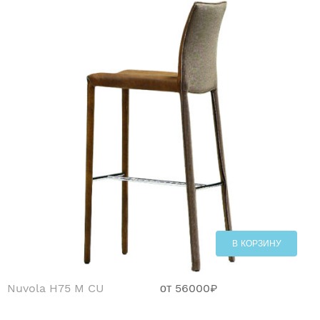
В КОРЗИНУ
Nuvola H75 M CU
от
56000
₽