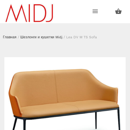
Пропустить
Пропустить
навигацию
контент
Главная
/
Шезлонги и кушетки Midj
/ Lea DV M TS Sofa