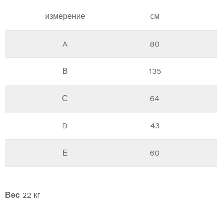
измерение
см
A
80
В
135
С
64
D
43
Е
60
Вес
22 кг