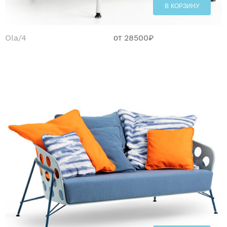
В КОРЗИНУ
Ola/4
от
28500
₽