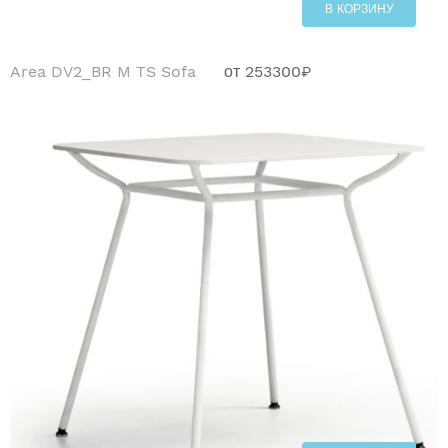
В КОРЗИНУ
Area DV2_BR M TS Sofa
от
253300
₽